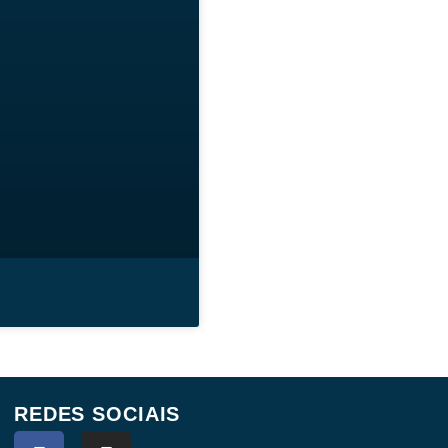
REDES SOCIAIS
F
I