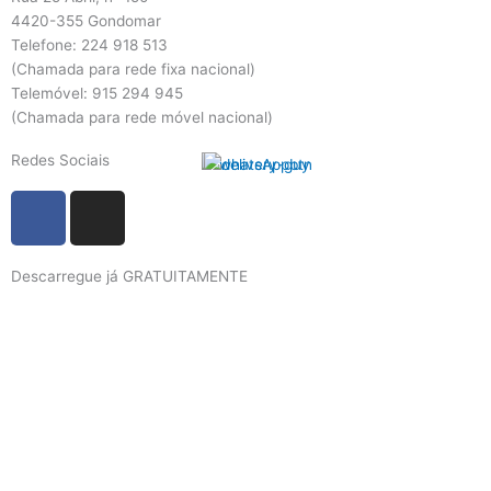
4420-355 Gondomar
Telefone: 224 918 513
(Chamada para rede fixa nacional)
Telemóvel: 915 294 945
(Chamada para rede móvel nacional)
Redes Sociais
F
I
a
n
c
s
Descarregue já GRATUITAMENTE
e
t
b
a
o
g
o
r
k
a
m