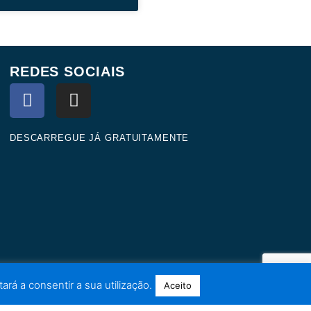
REDES SOCIAIS
F
I
a
n
c
s
e
t
DESCARREGUE JÁ GRATUITAMENTE
b
a
o
g
o
r
k
a
m
ará a consentir a sua utilização.
Aceito