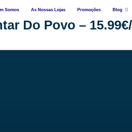
m Somos
As Nossas Lojas
Promoções
Blog
tar Do Povo – 15.99€