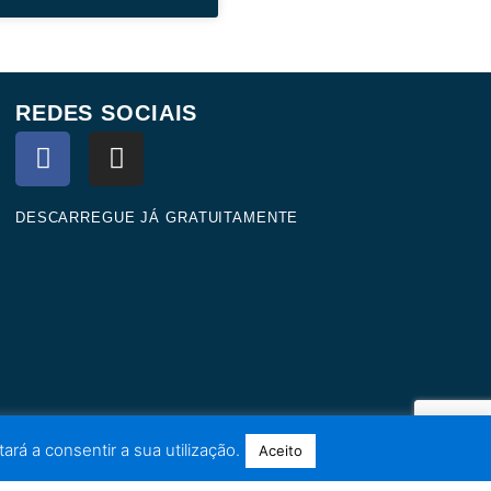
REDES SOCIAIS
F
I
a
n
c
s
e
t
DESCARREGUE JÁ GRATUITAMENTE
b
a
o
g
o
r
k
a
m
ará a consentir a sua utilização.
Aceito