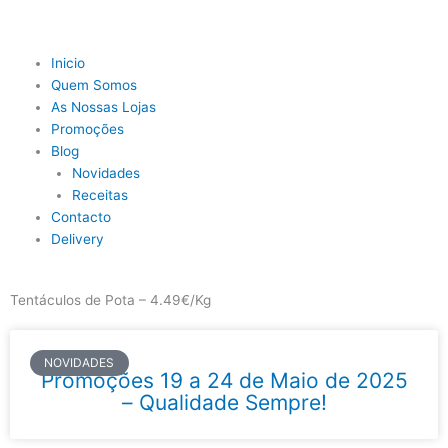
Skip
to
content
Main
Inicio
Menu
Quem Somos
As Nossas Lojas
Promoções
Blog
Novidades
Receitas
Contacto
Delivery
Tentáculos de Pota – 4.49€/Kg
NOVIDADES
Promoções 19 a 24 de Maio de 2025
– Qualidade Sempre!