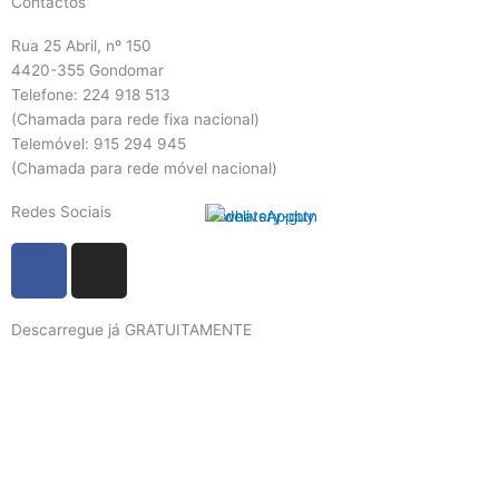
Contactos
Rua 25 Abril, nº 150
4420-355 Gondomar
Telefone: 224 918 513
(Chamada para rede fixa nacional)
Telemóvel: 915 294 945
(Chamada para rede móvel nacional)
Redes Sociais
F
I
a
n
c
s
Descarregue já GRATUITAMENTE
e
t
b
a
o
g
o
r
k
a
m