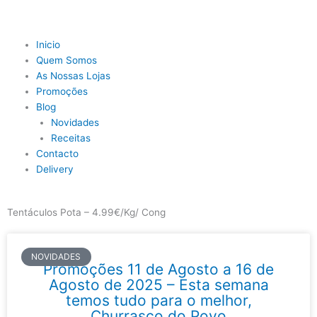
Skip
to
content
Main
Inicio
Menu
Quem Somos
As Nossas Lojas
Promoções
Blog
Novidades
Receitas
Contacto
Delivery
Tentáculos Pota – 4.99€/Kg/ Cong
NOVIDADES
Promoções 11 de Agosto a 16 de
Agosto de 2025 – Esta semana
temos tudo para o melhor,
Churrasco do Povo