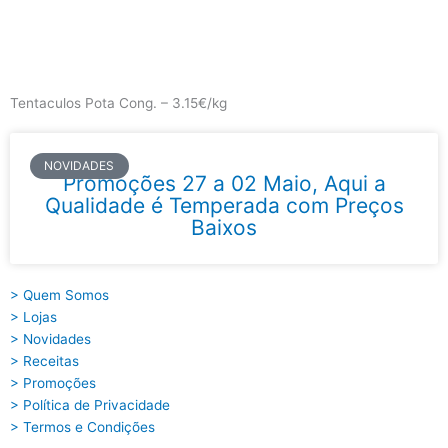
Skip
to
content
Main
Menu
Tentaculos Pota Cong. – 3.15€/kg
NOVIDADES
Promoções 27 a 02 Maio, Aqui a
Qualidade é Temperada com Preços
Baixos
> Quem Somos
> Lojas
> Novidades
> Receitas
> Promoções
> Política de Privacidade
> Termos e Condições