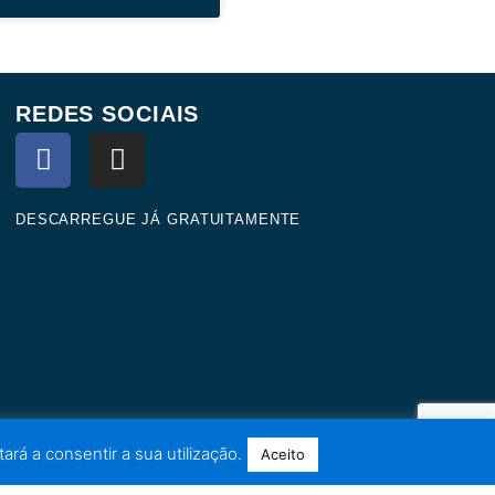
REDES SOCIAIS
F
I
a
n
c
s
e
t
DESCARREGUE JÁ GRATUITAMENTE
b
a
o
g
o
r
k
a
m
ará a consentir a sua utilização.
Aceito