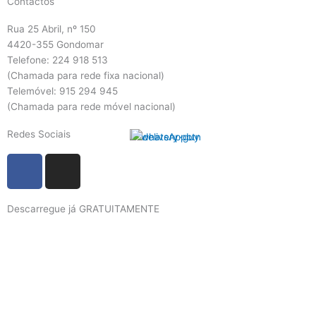
Contactos
Rua 25 Abril, nº 150
4420-355 Gondomar
Telefone: 224 918 513
(Chamada para rede fixa nacional)
Telemóvel: 915 294 945
(Chamada para rede móvel nacional)
Redes Sociais
F
I
a
n
c
s
Descarregue já GRATUITAMENTE
e
t
b
a
o
g
o
r
k
a
m