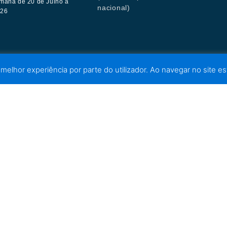
mana de 20 de Julho a
nacional)
026
 melhor experiência por parte do utilizador. Ao navegar no site est