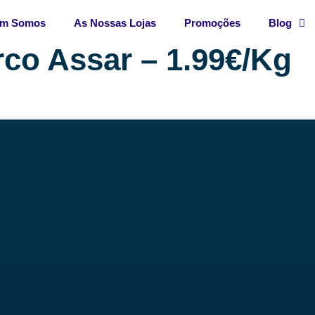
m Somos
As Nossas Lojas
Promoções
Blog
co Assar – 1.99€/Kg