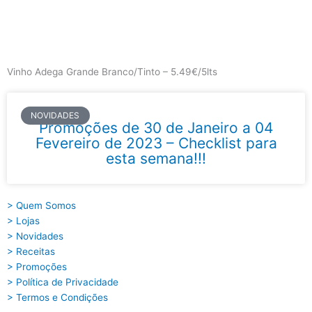
Skip
to
content
Main
Menu
Vinho Adega Grande Branco/Tinto – 5.49€/5lts
NOVIDADES
Promoções de 30 de Janeiro a 04
Fevereiro de 2023 – Checklist para
esta semana!!!
> Quem Somos
> Lojas
> Novidades
> Receitas
> Promoções
> Política de Privacidade
> Termos e Condições