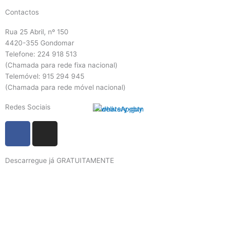
Contactos
Rua 25 Abril, nº 150
4420-355 Gondomar
Telefone: 224 918 513
(Chamada para rede fixa nacional)
Telemóvel: 915 294 945
(Chamada para rede móvel nacional)
Redes Sociais
F
I
a
n
c
s
Descarregue já GRATUITAMENTE
e
t
b
a
o
g
o
r
k
a