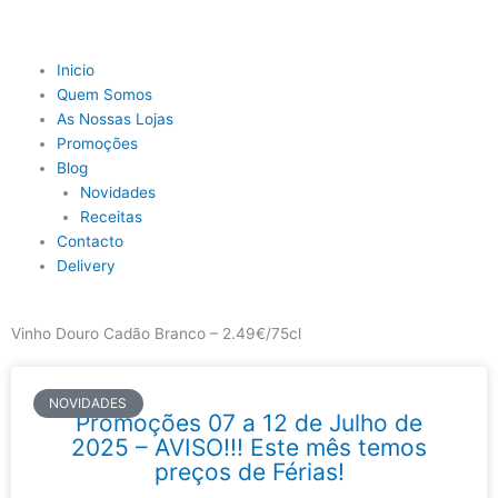
Skip
to
content
Main
Inicio
Menu
Quem Somos
As Nossas Lojas
Promoções
Blog
Novidades
Receitas
Contacto
Delivery
Vinho Douro Cadão Branco – 2.49€/75cl
NOVIDADES
Promoções 07 a 12 de Julho de
2025 – AVISO!!! Este mês temos
preços de Férias!