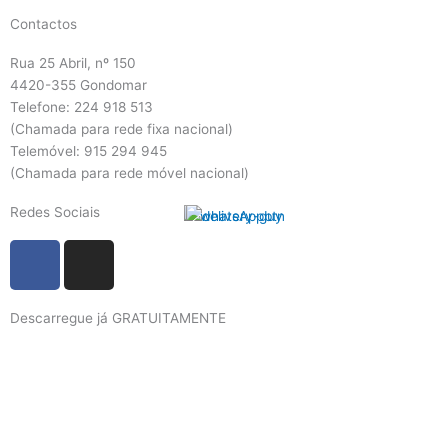
Contactos
Rua 25 Abril, nº 150
4420-355 Gondomar
Telefone: 224 918 513
(Chamada para rede fixa nacional)
Telemóvel: 915 294 945
(Chamada para rede móvel nacional)
Redes Sociais
F
I
a
n
c
s
Descarregue já GRATUITAMENTE
e
t
b
a
o
g
o
r
k
a