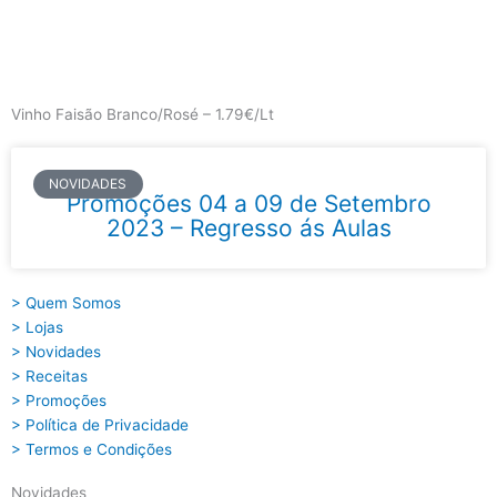
Skip
to
content
Main
Menu
Vinho Faisão Branco/Rosé – 1.79€/Lt
NOVIDADES
Promoções 04 a 09 de Setembro
2023 – Regresso ás Aulas
> Quem Somos
> Lojas
> Novidades
> Receitas
> Promoções
> Política de Privacidade
> Termos e Condições
Novidades