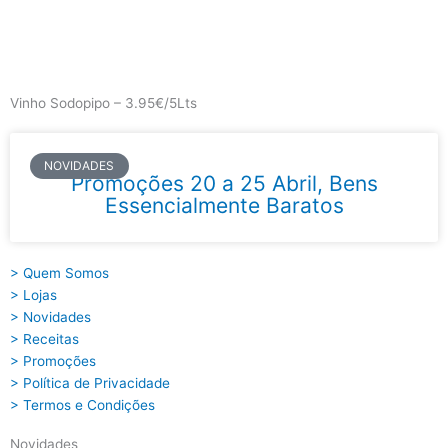
Skip
to
content
Main
Menu
Vinho Sodopipo – 3.95€/5Lts
NOVIDADES
Promoções 20 a 25 Abril, Bens
Essencialmente Baratos
> Quem Somos
> Lojas
> Novidades
> Receitas
> Promoções
> Política de Privacidade
> Termos e Condições
Novidades