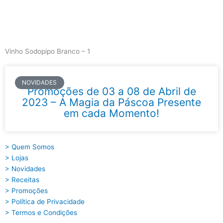
Skip
to
content
Main
Menu
Vinho Sodopipo Branco – 1
NOVIDADES
Promoções de 03 a 08 de Abril de
2023 – A Magia da Páscoa Presente
em cada Momento!
> Quem Somos
> Lojas
> Novidades
> Receitas
> Promoções
> Política de Privacidade
> Termos e Condições