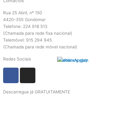
Contactos
Rua 25 Abril, nº 150
4420-355 Gondomar
Telefone: 224 918 513
(Chamada para rede fixa nacional)
Telemóvel: 915 294 945
(Chamada para rede móvel nacional)
Redes Sociais
F
I
a
n
c
s
Descarregue já GRATUITAMENTE
e
t
b
a
o
g
o
r
k
a
m