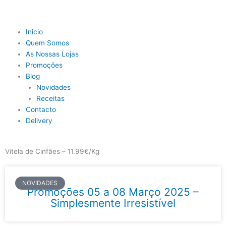
Skip
to
content
Main
Inicio
Menu
Quem Somos
As Nossas Lojas
Promoções
Blog
Novidades
Receitas
Contacto
Delivery
Vitela de Cinfães – 11.99€/Kg
NOVIDADES
Promoções 05 a 08 Março 2025 –
Simplesmente Irresistível