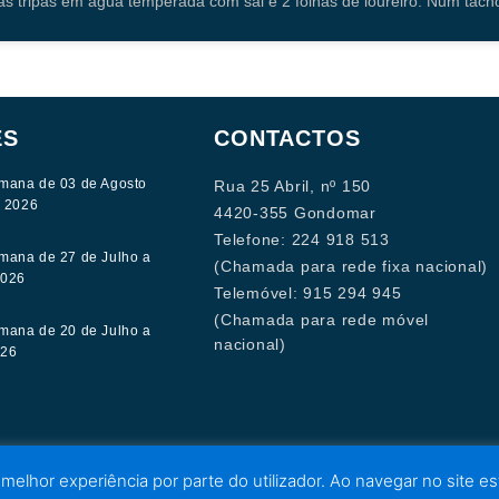
as tripas em água temperada com sal e 2 folhas de loureiro. Num tach
ES
CONTACTOS
mana de 03 de Agosto
Rua 25 Abril, nº 150
e 2026
4420-355 Gondomar
Telefone: 224 918 513
mana de 27 de Julho a
(Chamada para rede fixa nacional)
2026
Telemóvel: 915 294 945
(Chamada para rede móvel
mana de 20 de Julho a
nacional)
026
 melhor experiência por parte do utilizador. Ao navegar no site est