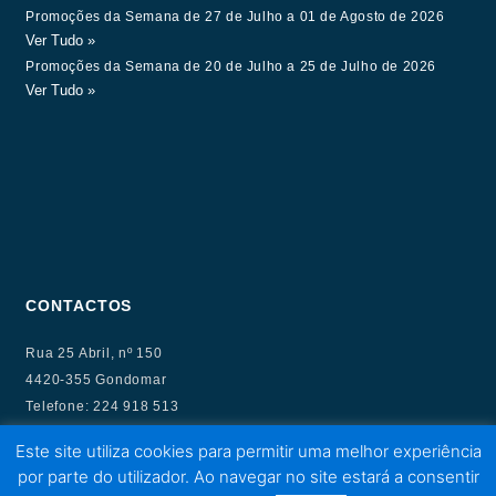
Promoções da Semana de 27 de Julho a 01 de Agosto de 2026
Ver Tudo »
Promoções da Semana de 20 de Julho a 25 de Julho de 2026
Ver Tudo »
CONTACTOS
Rua 25 Abril, nº 150
4420-355 Gondomar
Telefone: 224 918 513
(Chamada para rede fixa nacional)
Este site utiliza cookies para permitir uma melhor experiência
Telemóvel: 915 294 945
por parte do utilizador. Ao navegar no site estará a consentir
(Chamada para rede móvel nacional)