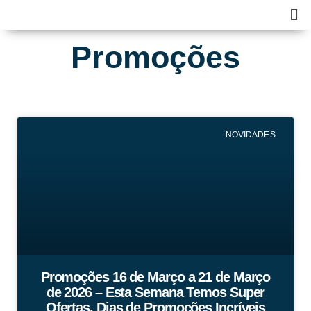
Skip
Ma
to
Me
content
Promoções
Página
Página
Página
Página
Página
NOVIDADES
Promoções 16 de Março a 21 de Março
de 2026 – Esta Semana Temos Super
Ofertas, Dias de Promoções Incríveis