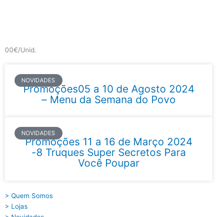
Skip
to
content
Main
Menu
00€/Unid.
NOVIDADES
Promoções05 a 10 de Agosto 2024
– Menu da Semana do Povo
NOVIDADES
Promoções 11 a 16 de Março 2024
-8 Truques Super Secretos Para
Você Poupar
> Quem Somos
> Lojas