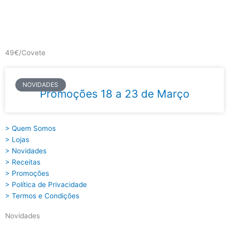
Skip
to
content
Main
Menu
49€/Covete
NOVIDADES
Promoções 18 a 23 de Março
> Quem Somos
> Lojas
> Novidades
> Receitas
> Promoções
> Política de Privacidade
> Termos e Condições
Novidades