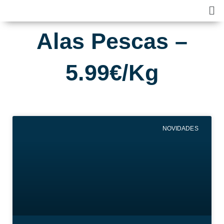
Skip
Ma
to
Me
content
Alas Pescas –
5.99€/Kg
NOVIDADES