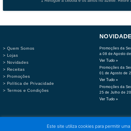
1 Refogue a cebola e os alhos no azeite. Retire
NOVIDAD
> Quem Somos
Promoções da Se
a 08 de Agosto d
> Lojas
Ver Tudo »
> Novidades
Promoções da Se
> Receitas
01 de Agosto de 
> Promoções
Ver Tudo »
> Política de Privacidade
Promoções da Se
> Termos e Condições
25 de Julho de 2
Ver Tudo »
Este site utiliza cookies para permitir uma