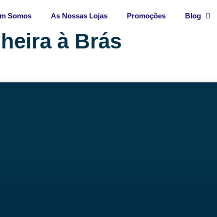
m Somos
As Nossas Lojas
Promoções
Blog
heira à Brás