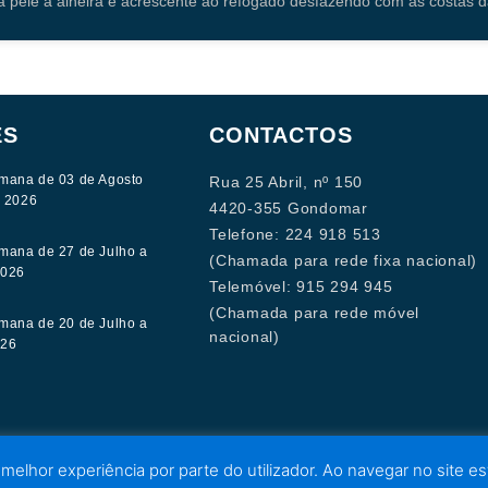
 a pele à alheira e acrescente ao refogado desfazendo com as costas d
ES
CONTACTOS
mana de 03 de Agosto
Rua 25 Abril, nº 150
e 2026
4420-355 Gondomar
Telefone: 224 918 513
mana de 27 de Julho a
(Chamada para rede fixa nacional)
2026
Telemóvel: 915 294 945
(Chamada para rede móvel
mana de 20 de Julho a
nacional)
026
 melhor experiência por parte do utilizador. Ao navegar no site est