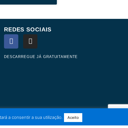
REDES SOCIAIS
F
I
a
n
c
s
e
t
DESCARREGUE JÁ GRATUITAMENTE
b
a
o
g
o
r
k
a
m
ará a consentir a sua utilização.
Aceito