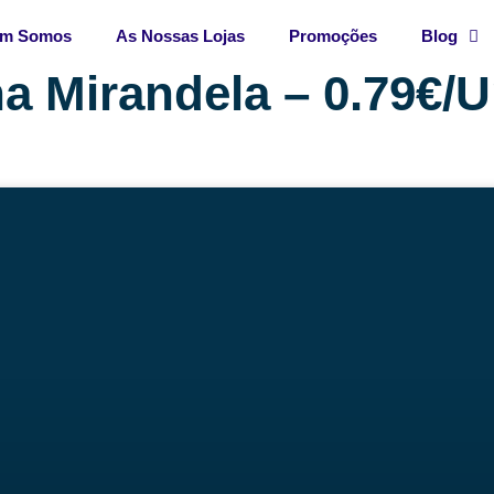
m Somos
As Nossas Lojas
Promoções
Blog
a Mirandela – 0.79€/U