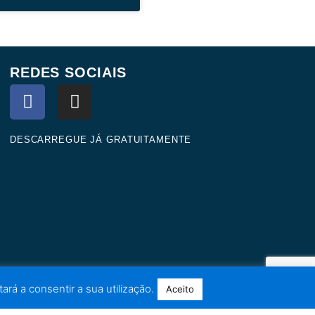
REDES SOCIAIS
F
I
a
n
c
s
e
t
DESCARREGUE JÁ GRATUITAMENTE
b
a
o
g
o
r
k
a
m
ará a consentir a sua utilização.
Aceito