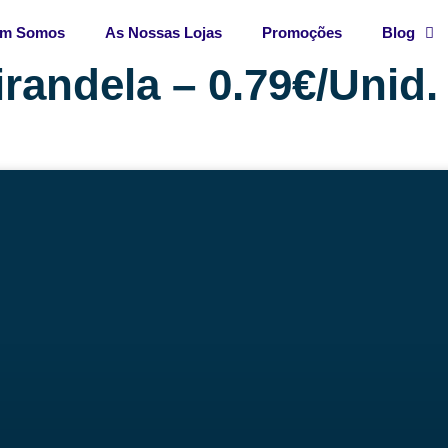
m Somos
As Nossas Lojas
Promoções
Blog
irandela – 0.79€/Unid.