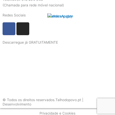
(Chamada para rede móvel nacional)
Redes Sociais
F
I
a
n
c
s
Descarregue já GRATUITAMENTE
e
t
b
a
o
g
o
r
k
a
m
© Todos os direitos reservados.Talhodopovo.pt |
Desenvolvimento
#W3B
Privacidade e Cookies