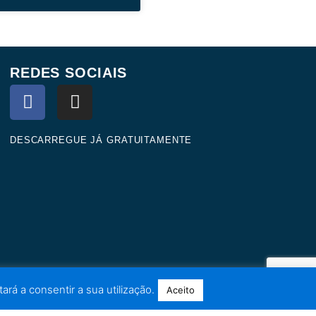
REDES SOCIAIS
F
I
a
n
c
s
e
t
DESCARREGUE JÁ GRATUITAMENTE
b
a
o
g
o
r
k
a
m
ará a consentir a sua utilização.
Aceito