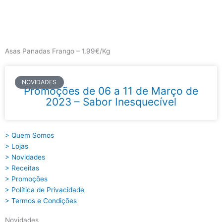
Skip
to
content
Main
Menu
Asas Panadas Frango – 1.99€/Kg
NOVIDADES
Promoções de 06 a 11 de Março de
2023 – Sabor Inesquecível
> Quem Somos
> Lojas
> Novidades
> Receitas
> Promoções
> Política de Privacidade
> Termos e Condições
Novidades