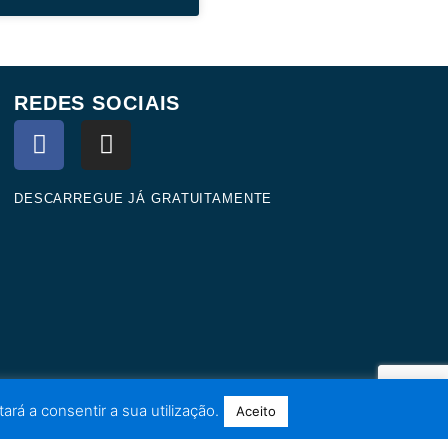
REDES SOCIAIS
F
I
a
n
c
s
e
t
DESCARREGUE JÁ GRATUITAMENTE
b
a
o
g
o
r
k
a
m
ará a consentir a sua utilização.
Aceito