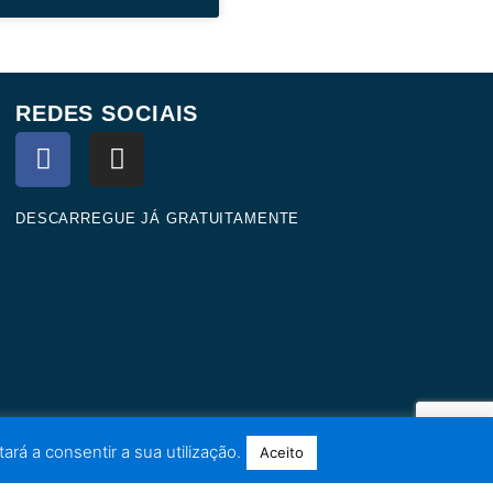
REDES SOCIAIS
F
I
a
n
c
s
e
t
DESCARREGUE JÁ GRATUITAMENTE
b
a
o
g
o
r
k
a
m
ará a consentir a sua utilização.
Aceito