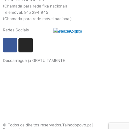
(Chamada para rede fixa nacional)
Telemóvel: 915 294 945
(Chamada para rede móvel nacional)
Redes Sociais
F
I
a
n
c
s
Descarregue já GRATUITAMENTE
e
t
b
a
o
g
o
r
k
a
m
© Todos os direitos reservados.Talhodopovo.pt |