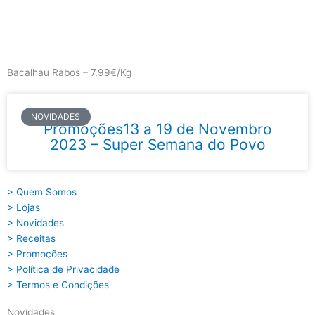
Skip
to
content
Main
Menu
Bacalhau Rabos – 7.99€/Kg
NOVIDADES
Promoções13 a 19 de Novembro
2023 – Super Semana do Povo
> Quem Somos
> Lojas
> Novidades
> Receitas
> Promoções
> Política de Privacidade
> Termos e Condições
Novidades