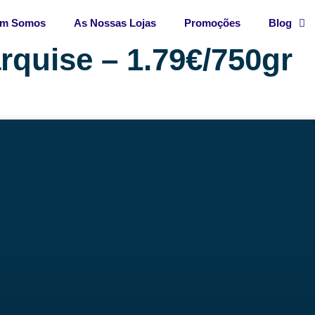
m Somos
As Nossas Lojas
Promoções
Blog
rquise – 1.79€/750gr