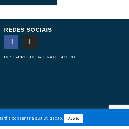
REDES SOCIAIS
F
I
a
n
c
s
e
t
DESCARREGUE JÁ GRATUITAMENTE
b
a
o
g
o
r
k
a
m
ará a consentir a sua utilização.
Aceito