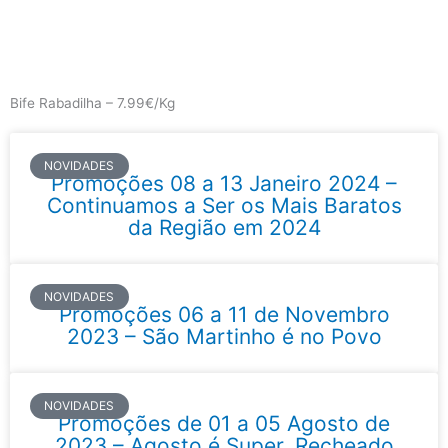
Skip
to
content
Main
Menu
Bife Rabadilha – 7.99€/Kg
NOVIDADES
Promoções 08 a 13 Janeiro 2024 –
Continuamos a Ser os Mais Baratos
da Região em 2024
NOVIDADES
Promoções 06 a 11 de Novembro
2023 – São Martinho é no Povo
NOVIDADES
Promoções de 01 a 05 Agosto de
2023 – Agosto é Super, Recheado