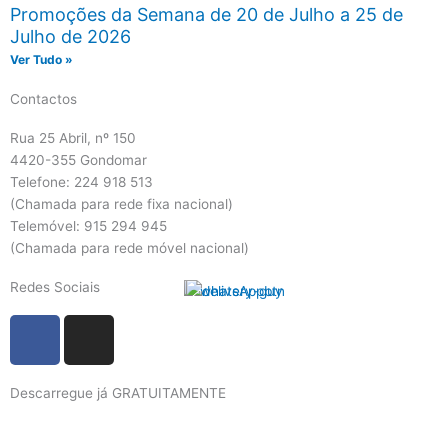
Promoções da Semana de 20 de Julho a 25 de
Julho de 2026
Ver Tudo »
Contactos
Rua 25 Abril, nº 150
4420-355 Gondomar
Telefone: 224 918 513
(Chamada para rede fixa nacional)
Telemóvel: 915 294 945
(Chamada para rede móvel nacional)
Redes Sociais
F
I
a
n
c
s
Descarregue já GRATUITAMENTE
e
t
b
a