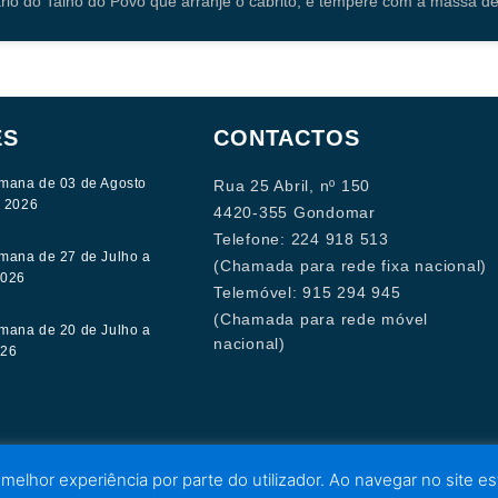
ário do Talho do Povo que arranje o cabrito, e tempere com a massa d
ES
CONTACTOS
mana de 03 de Agosto
Rua 25 Abril, nº 150
e 2026
4420-355 Gondomar
Telefone: 224 918 513
mana de 27 de Julho a
(Chamada para rede fixa nacional)
2026
Telemóvel: 915 294 945
(Chamada para rede móvel
mana de 20 de Julho a
nacional)
026
 melhor experiência por parte do utilizador. Ao navegar no site est