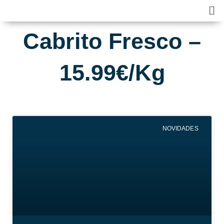
Skip
Ma
to
Me
content
Cabrito Fresco –
15.99€/Kg
NOVIDADES