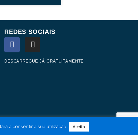
REDES SOCIAIS
F
I
a
n
c
s
e
t
DESCARREGUE JÁ GRATUITAMENTE
b
a
o
g
o
r
k
a
m
ará a consentir a sua utilização.
Aceito