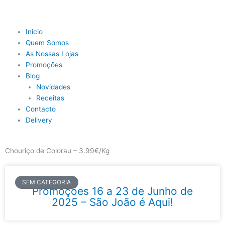
Skip
to
content
Main
Inicio
Menu
Quem Somos
As Nossas Lojas
Promoções
Blog
Novidades
Receitas
Contacto
Delivery
Chouriço de Colorau – 3.99€/Kg
SEM CATEGORIA
Promoções 16 a 23 de Junho de
2025 – São João é Aqui!