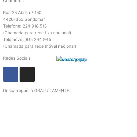
Contactos
Rua 25 Abril, nº 150
4420-355 Gondomar
Telefone: 224 918 513
(Chamada para rede fixa nacional)
Telemóvel: 915 294 945
(Chamada para rede móvel nacional)
Redes Sociais
F
I
a
n
c
s
Descarregue já GRATUITAMENTE
e
t
b
a
o
g
o
r
k
a
m