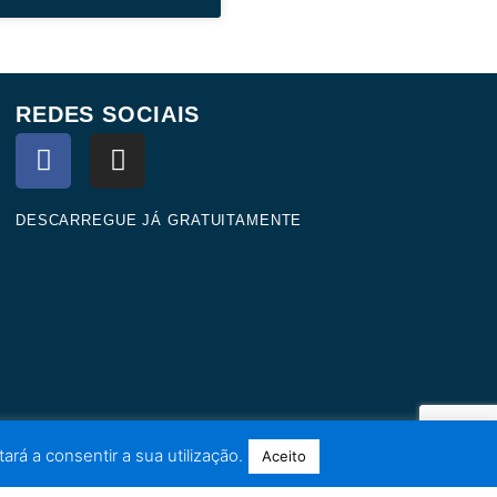
REDES SOCIAIS
F
I
a
n
c
s
e
t
DESCARREGUE JÁ GRATUITAMENTE
b
a
o
g
o
r
k
a
m
ará a consentir a sua utilização.
Aceito