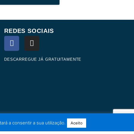
REDES SOCIAIS
F
I
a
n
c
s
e
t
DESCARREGUE JÁ GRATUITAMENTE
b
a
o
g
o
r
k
a
m
ará a consentir a sua utilização.
Aceito