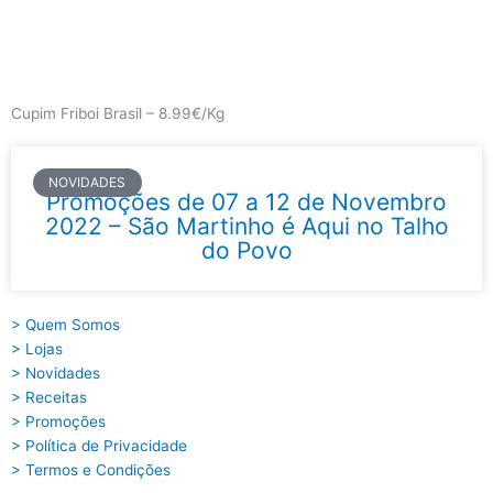
Skip
to
content
Main
Menu
Cupim Friboi Brasil – 8.99€/Kg
NOVIDADES
Promoções de 07 a 12 de Novembro
2022 – São Martinho é Aqui no Talho
do Povo
> Quem Somos
> Lojas
> Novidades
> Receitas
> Promoções
> Política de Privacidade
> Termos e Condições