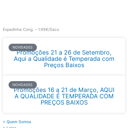
Skip
to
content
Main
Menu
Espadinha Cong. – 1.99€/Saco
NOVIDADES
Promoções 21 a 26 de Setembro,
Aqui a Qualidade é Temperada com
Preços Baixos
NOVIDADES
Promoções 16 a 21 de Março, AQUI
A QUALIDADE É TEMPERADA COM
PREÇOS BAIXOS
> Quem Somos