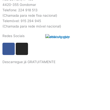
4420-355 Gondomar
Telefone: 224 918 513
(Chamada para rede fixa nacional)
Telemóvel: 915 294 945
(Chamada para rede móvel nacional)
Redes Sociais
F
I
a
n
c
s
Descarregue já GRATUITAMENTE
e
t
b
a
o
g
o
r
k
a
m