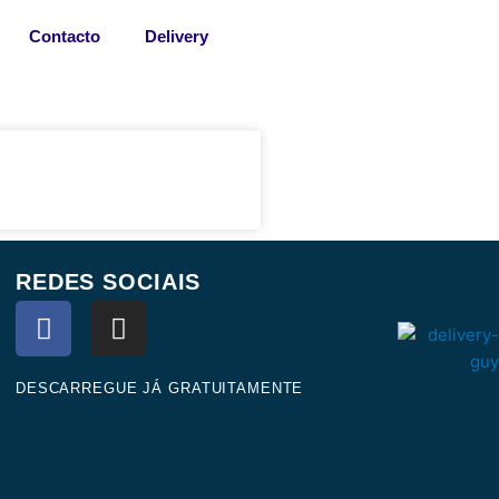
Contacto
Delivery
REDES SOCIAIS
F
I
a
n
c
s
e
t
DESCARREGUE JÁ GRATUITAMENTE
b
a
o
g
o
r