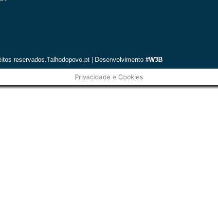
eitos reservados.Talhodopovo.pt | Desenvolvimento
#W3B
Privacidade e Cookies