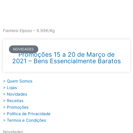
Skip
to
content
Main
Menu
Fiambre Elpozo – 9.99€/Kg
NOVIDADES
Promoções 15 a 20 de Março de
2021 – Bens Essencialmente Baratos
> Quem Somos
> Lojas
> Novidades
> Receitas
> Promoções
> Política de Privacidade
> Termos e Condições
Novidades