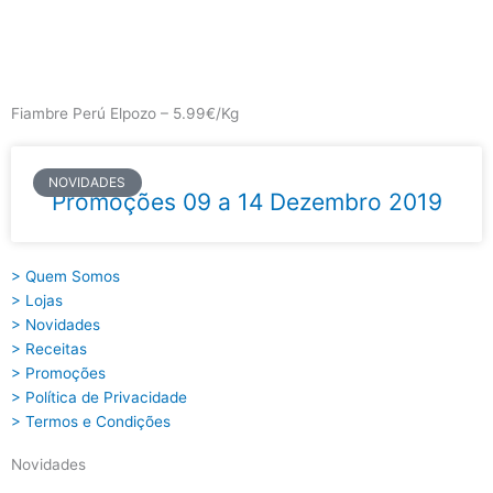
Skip
to
content
Main
Menu
Fiambre Perú Elpozo – 5.99€/Kg
NOVIDADES
Promoções 09 a 14 Dezembro 2019
> Quem Somos
> Lojas
> Novidades
> Receitas
> Promoções
> Política de Privacidade
> Termos e Condições
Novidades