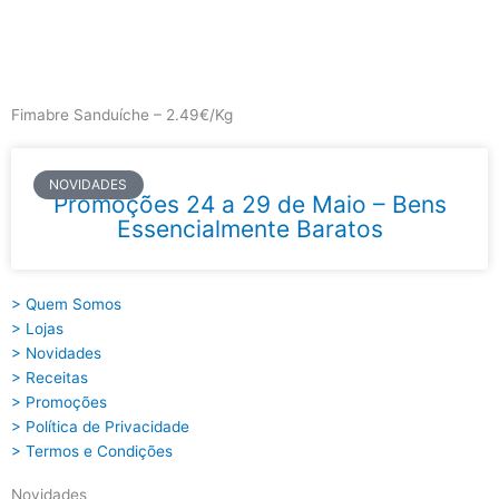
Skip
to
content
Main
Menu
Fimabre Sanduíche – 2.49€/Kg
NOVIDADES
Promoções 24 a 29 de Maio – Bens
Essencialmente Baratos
> Quem Somos
> Lojas
> Novidades
> Receitas
> Promoções
> Política de Privacidade
> Termos e Condições
Novidades