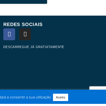
REDES SOCIAIS
F
I
a
n
c
s
e
t
DESCARREGUE JÁ GRATUITAMENTE
b
a
o
g
o
r
k
a
m
ará a consentir a sua utilização.
Aceito