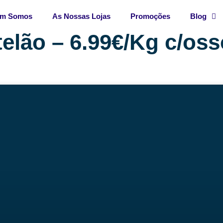
m Somos
As Nossas Lojas
Promoções
Blog
telão – 6.99€/Kg c/oss