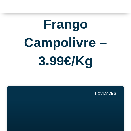
Skip
Ma
to
Me
content
Frango
Campolivre –
3.99€/Kg
NOVIDADES