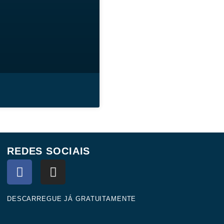
REDES SOCIAIS
F
I
a
n
c
s
e
t
DESCARREGUE JÁ GRATUITAMENTE
b
a