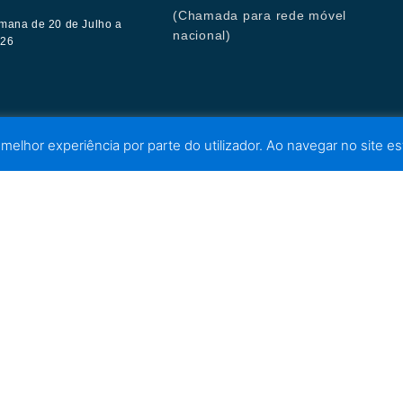
(Chamada para rede móvel
mana de 20 de Julho a
nacional)
026
 melhor experiência por parte do utilizador. Ao navegar no site est