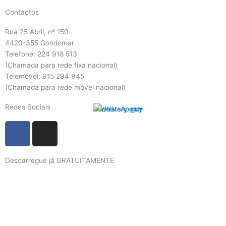
Contactos
Rua 25 Abril, nº 150
4420-355 Gondomar
Telefone: 224 918 513
(Chamada para rede fixa nacional)
Telemóvel: 915 294 945
(Chamada para rede móvel nacional)
Redes Sociais
F
I
a
n
c
s
Descarregue já GRATUITAMENTE
e
t
b
a
o
g
o
r
k
a