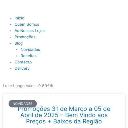
Skip
to
content
Main
Inicio
Menu
Quem Somos
As Nossas Lojas
Promoções
Blog
Novidades
Receitas
Contacto
Delivery
Leite Longo Vales- 0.69€/lt
NOVIDADES
Promoções 31 de Março a 05 de
Abril de 2025 – Bem Vindo aos
Preços + Baixos da Região